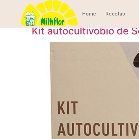
Día:
12 de diciem
Home
Recetas
Kit autocultivobio de 