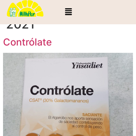
Día:
23 de junio de
2021
Contrólate