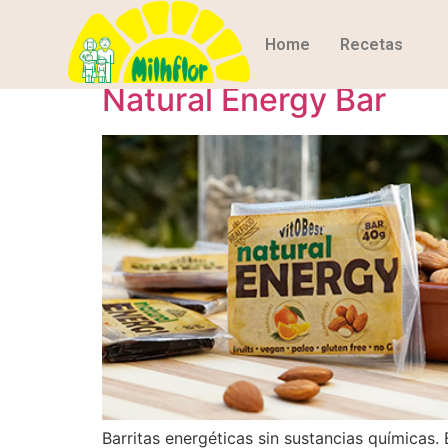
Día:
2 de agosto 
Home
Recetas
Natural Energy Bar
Barritas energéticas sin sustancias químicas. 