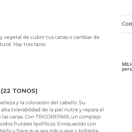
Com
 y vegetal de cubrir tus canas o cambiar de
ral. Hay tres tipos:
MILH
pers
(22 TONOS)
belleza y la coloración del cabello. Su
lta tolerabilidad de la piel nutre y repara el
te las canas. Con TRICOREPAIR, un complejo
cidos frutales lipofílicos. Enriquecido con
bello y hace que sea más suave y brillante