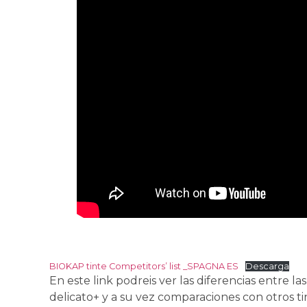
BIOKAP tinte Competitors’ list _SPAGNA ES
Descarga
En este link podreis ver las diferencias entre las 
delicato+ y a su vez comparaciones con otros t