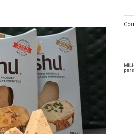
Com
MILH
pers