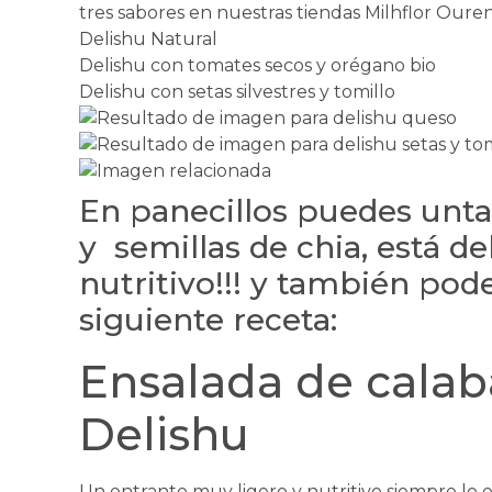
tres sabores en nuestras tiendas Milhflor Oure
Delishu Natural
Delishu con tomates secos y orégano bio
Delishu con setas silvestres y tomillo
En panecillos puedes unta
y semillas de chia, está de
nutritivo!!! y también pod
siguiente receta:
Ensalada de calab
Delishu
Un entrante muy ligero y nutritivo siempre lo