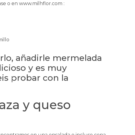
nse o en www.milhflor.com :
rlo, añadirle mermelada
licioso y es muy
eis probar con la
aza y queso
 encontramos en una ensalada o incluso cena,