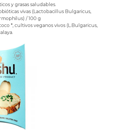
icos y grasas saludables.
bióticas vivas (Lactobacillus Bulgaricus,
rmophilus) / 100 g
co *, cultivos veganos vivos (L.Bulgaricus,
alaya.