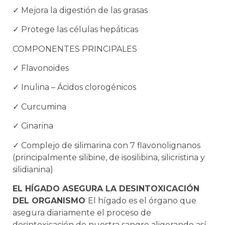
✓
Mejora la digestión de las grasas
✓
Protege las células hepáticas
COMPONENTES PRINCIPALES
✓
Flavonoides
✓
Inulina – Ácidos clorogénicos
✓
Curcumina
✓
Cinarina
✓
Complejo de silimarina con 7
flavonolignanos
(principalmente silibine, de isosilibina, silicristina y
silidianina)
EL HÍGADO ASEGURA LA DESINTOXICACIÓN
DEL ORGANISMO
El hígado es el órgano que
asegura diariamente el proceso de
desintoxicación de nuestra sangre aligerando así