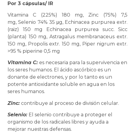
Por 3 cápsulas/
IR
Vitamina C (225%)
180 mg,
Zinc (75%)
7,5
mg,
Selenio 74%
35 μg,
Echinacea purpurea extr.
(raiz)
150 mg
Echinacea purpurea succ. Sicc
(planta)
150 mg,
Astragalus membranaceus extr.
150 mg,
Propolis extr.
150 mg,
Piper nigrum extr.
>95 % piperine
0,5 mg
Vitamina C:
es necesaria para la supervivencia en
los seres humanos. El ácido ascórbico es un
donante de electrones, y por lo tanto es un
potente antioxidante soluble en agua en los
seres humanos.
Zinc:
contribuye al proceso de división celular.
Selenio:
El selenio contribuye a proteger el
organismo de los radicales libres y ayuda a
mejorar nuestras defensas.