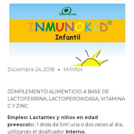
Diciembre 24, 2018
Milhflor
COMPLEMENTO ALIMENTICIO
A
BASE DE
LACTOFERRINA, L
A
CTOPEROXIDASA, VITAMINA
C Y ZINC
Empleo: Lactantes y niños en edad
preescol
ar, 1 dosis de 5ml una o dos
v
eces al día,
utilizando el dosificador
interno.