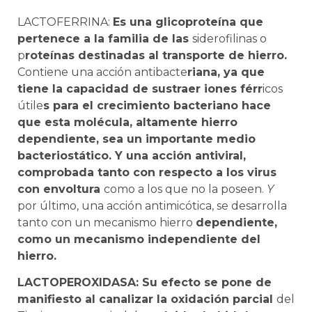
LACTOFERRINA:
Es
una
glicoproteína q
ue
pertene
c
e a la f
a
milia
d
e la
s
siderofilinas o
p
roteínas destinadas al transporte de hierro.
Con
t
iene una acción antibacte
riana, ya que
tiene la capacidad de sustraer iones férr
icos
útile
s para el crecimiento bacteriano hace
que esta molécula, altamente hierro
dependiente, sea un
importante medio
bacteriostático. Y
una
acción antiviral,
comprobada tanto con respecto a los virus
con envoltura
como a los que no la poseen.
Y
por último, u
na
acción antimicótica, se desarrolla
tanto con un mecanismo hierro
dependiente,
como un mecanismo independiente del
hierro.
LACTOPEROXIDASA:
Su efecto se pone de
manifiesto al canalizar la oxidación parcial
del