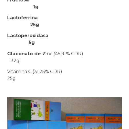
1g
Lactoferrina
25g
Lactoperoxidasa
5g
Gluconato de Z
inc
(
45,91% CDR)
32g
Vitamina C (31,25% CDR)
25g