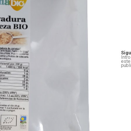
Sigu
Intr
este
publ