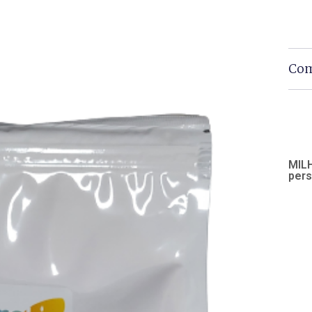
Com
MILH
pers