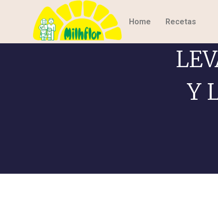
Home
Recetas
LEV
Y 