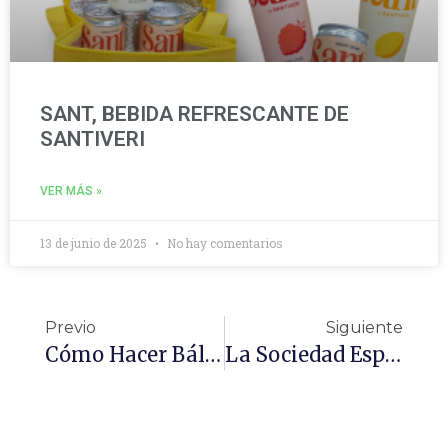
SANT, BEBIDA REFRESCANTE DE
SANTIVERI
VER MÁS »
13 de junio de 2025
No hay comentarios
Previo
Siguiente
Cómo Hacer Bálsamo Casero Para Aliviar La Tos Y La Congestión
La Sociedad Española De Arteriosclerosis (SEA) Pone En Valor Nuevas Evidencias Científicas Sobre La Relación Entre Estilo De Vida Y Riesgo Cardiovascular