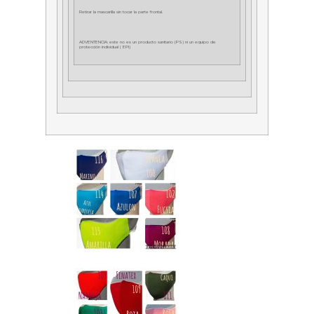
Retirar la mascarilla sin tocar la parte frontal.
ADVENTENCIA: este no es un producto sanitario (PS) ni un equipo de
protección individual ( EPI)