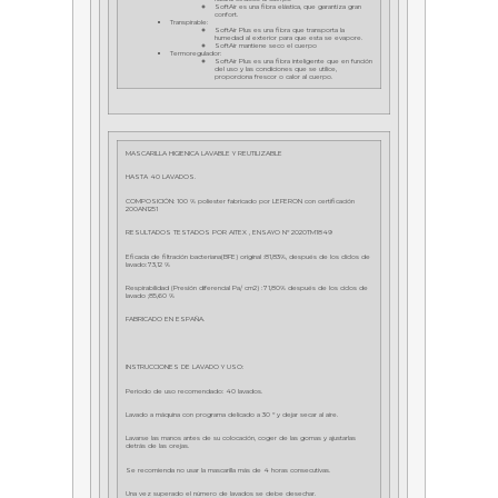
SoftAir es una fibra elástica, que garantiza gran
confort.
Transpirable:
SoftAir Plus es una fibra que transporta la
humedad al exterior para que esta se evapore.
SoftAir mantiene seco el cuerpo
Termoregulador:
SoftAir Plus es una fibra inteligente que en función
del uso y las condiciones que se utilice,
proporciona frescor o calor al cuerpo.
MASCARILLA HIGIENICA LAVABLE Y REUTILIZABLE
HASTA 40 LAVADOS.
COMPOSICIÓN: 100 % poliester fabricado por LEFERON con certificación
200AN1251
RESULTADOS TESTADOS POR AITEX , ENSAYO Nº 2020TM1849
Eficacia de filtración bacteriana(BFE) original :81,83%, después de los cliclos de
lavado:73,12 %
Respirabilidad (Presión diferencial Pa/ cm2) :71,80% después de los ciclos de
lavado ;85,60 %
FABRICADO EN ESPAÑA.
INSTRUCCIONES DE LAVADO Y USO:
Periodo de uso recomendado: 40 lavados.
Lavado a máquina con programa delicado a 30 º y dejar secar al aire.
Lavarse las manos antes de su colocación, coger de las gomas y ajustarlas
detrás de las orejas.
Se recomienda no usar la mascarilla más de 4 horas consecutivas.
Una vez superado el número de lavados se debe desechar.