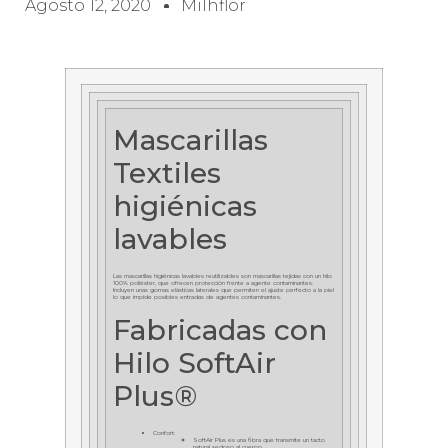
Agosto 12, 2020
Milhflor
Mascarillas
Textiles
higiénicas
lavables
Las mascarillas higiénicas lavables reutilizables son mascarillas tejidas con un hilo
100% poliéster, que ofrecen protección frente a agente contaminantes.
Incluyen unas gomas elásticas laterales que permiten el ajuste perfecto a la piel
lo que impide posibles entradas de agentes contaminantes.
Fabricadas con
Hilo SoftAir
Plus®
Confort:
SoftAir Plus es una fibra que transmite un tacto
natural sedoso al cuerpo