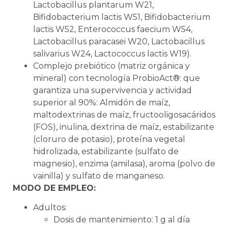
Lactobacillus plantarum W21,
Bifidobacterium lactis W51, Bifidobacterium
lactis W52, Enterococcus faecium W54,
Lactobacillus paracasei W20, Lactobacillus
salivarius W24, Lactococcus lactis W19).
Complejo prebiótico (matriz orgánica y
mineral) con tecnología ProbioAct®: que
garantiza una supervivencia y actividad
superior al 90%: Almidón de maíz,
maltodextrinas de maíz, fructooligosacáridos
(FOS), inulina, dextrina de maíz, estabilizante
(cloruro de potasio), proteína vegetal
hidrolizada, estabilizante (sulfato de
magnesio), enzima (amilasa), aroma (polvo de
vainilla) y sulfato de manganeso.
MODO DE EMPLEO:
Adultos:
Dosis de mantenimiento: 1 g al día