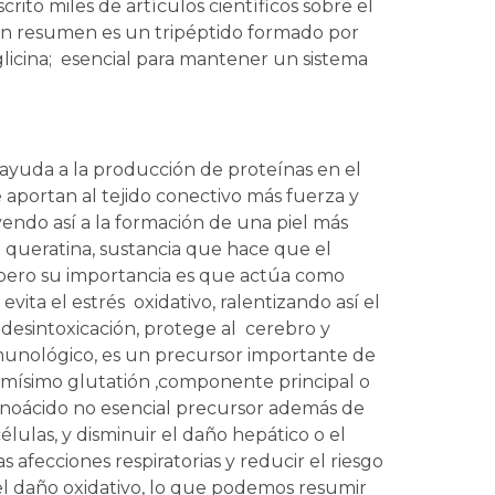
ito miles de artículos científicos sobre el
 en resumen es un tripéptido formado por
 glicina; esencial para mantener un sistema
 ayuda a la producción de proteínas en el
portan al tejido conectivo más fuerza y
endo así a la formación de una piel más
queratina, sustancia que hace que el
s pero su importancia es que actúa como
vita el estrés oxidativo, ralentizando así el
desintoxicación, protege al cerebro y
inmunológico, es un precursor importante de
smísimo glutatión ,componente principal o
inoácido no esencial precursor además de
lulas, y disminuir el daño hepático o el
s afecciones respiratorias y reducir el riesgo
l daño oxidativo, lo que podemos resumir