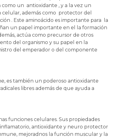
 como un antioxidante , y a la vez un
ón celular, además como protector del
ión . Este aminoácido es importante para la
an un papel importante en el la formación
además, actúa como precursor de otros
ento del organismo y su papel en la
nistro del emperador o del componente
une, es también un poderoso antioxidante
adicales libres además de que ayuda a
as funciones celulares. Sus propiedades
nflamatorio, antioxidante y neuro protector
inmune, mejoradnos la función muscular y la