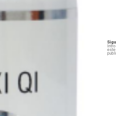
Sigu
Intr
este
publ