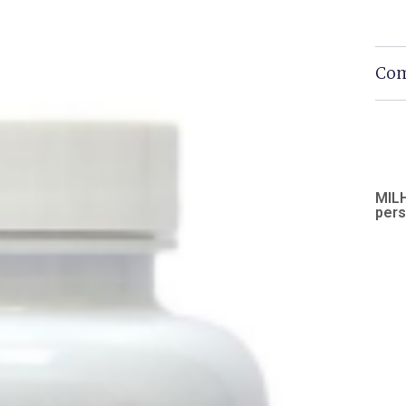
Com
MILH
pers