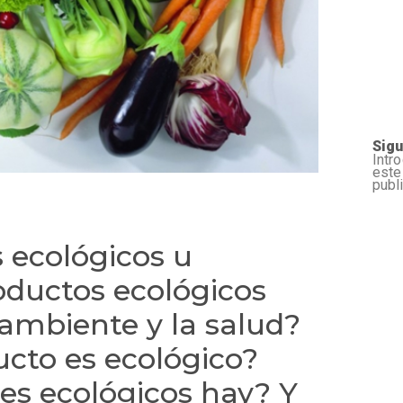
Sigu
Intr
este
publ
 ecológicos u
oductos ecológicos
ambiente y la salud?
cto es ecológico?
res ecológicos hay? Y