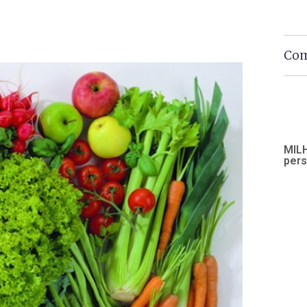
Com
MILH
pers