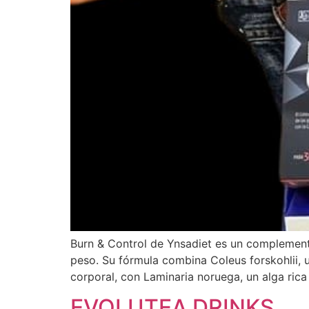
Burn & Control de Ynsadiet es un complemento
peso. Su fórmula combina Coleus forskohlii, un
corporal, con Laminaria noruega, un alga ric
EVOLUTEA DRINKS