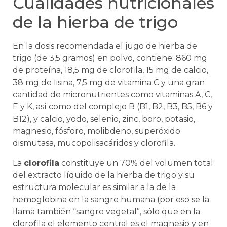
Cualidades nutricionales
de la hierba de trigo
En la dosis recomendada el jugo de hierba de
trigo (de 3,5 gramos) en polvo, contiene: 860 mg
de proteína, 18,5 mg de clorofila, 15 mg de calcio,
38 mg de lisina, 7,5 mg de vitamina C y una gran
cantidad de micronutrientes como vitaminas A, C,
E y K, así como del complejo B (B1, B2, B3, B5, B6 y
B12), y calcio, yodo, selenio, zinc, boro, potasio,
magnesio, fósforo, molibdeno, superóxido
dismutasa, mucopolisacáridos y clorofila.
La
clorofila
constituye un 70% del volumen total
del extracto líquido de la hierba de trigo y su
estructura molecular es similar a la de la
hemoglobina en la sangre humana (por eso se la
llama también “sangre vegetal”, sólo que en la
clorofila el elemento central es el magnesio y en