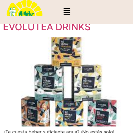
Categoría:
Té
EVOLUTEA DRINKS
¿Te cuesta beber suficiente agua? ¡No estás solo!