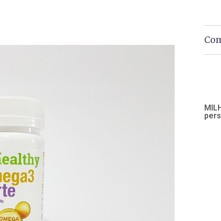
Com
MILH
pers