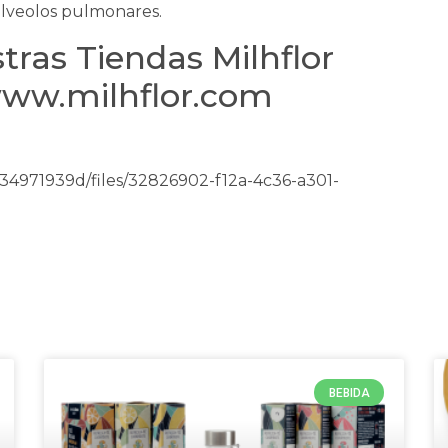
 alveolos pulmonares.
tras Tiendas Milhflor
www.milhflor.com
4971939d/files/32826902-f12a-4c36-a301-
BEBIDA